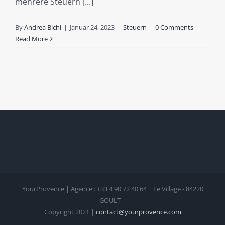
mehrere Steuern [...]
By
Andrea Bichi
|
Januar 24, 2023
|
Steuern
|
0 Comments
Read More
YourProvence | Agence : +33 4 90 72 40 64 | Le Village - 84220
GOULT |
Copyright 2021 |
contact@yourprovence.com