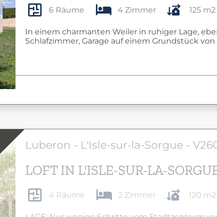
6 Räume
4 Zimmer
125 m2
Next
In einem charmanten Weiler in ruhiger Lage, eb
Schlafzimmer, Garage auf einem Grundstück von 1
Luberon - L'Isle-sur-la-Sorgue - V26
LOFT IN L'ISLE-SUR-LA-SORGU
4 Räume
2 Zimmer
120 m2
Next
LAGE: Nur wenige Schritte vom Stadtzentrum von 