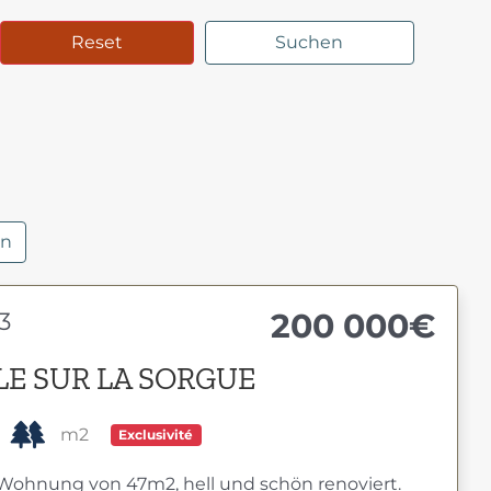
Reset
Suchen
an
200 000€
3
E SUR LA SORGUE
m2
Exclusivité
 Wohnung von 47m2, hell und schön renoviert.