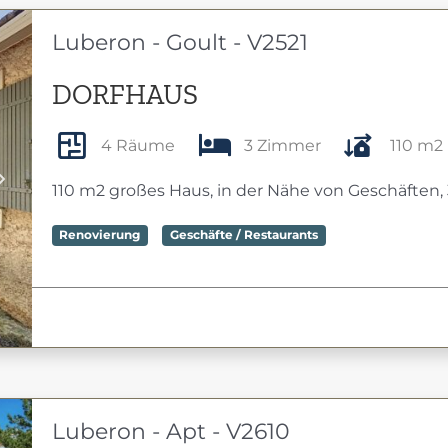
Luberon - Goult - V2521
DORFHAUS
4 Räume
3 Zimmer
110 m2
Next
110 m2 großes Haus, in der Nähe von Geschäften
Renovierung
Geschäfte / Restaurants
Luberon - Apt - V2610