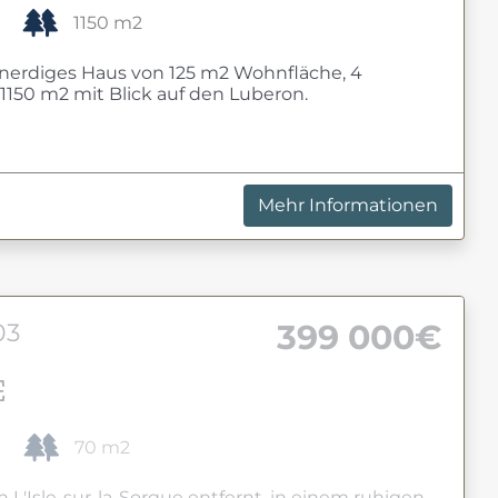
1150 m2
enerdiges Haus von 125 m2 Wohnfläche, 4
150 m2 mit Blick auf den Luberon.
Mehr Informationen
399 000€
03
E
70 m2
L'Isle-sur-la-Sorgue entfernt, in einem ruhigen