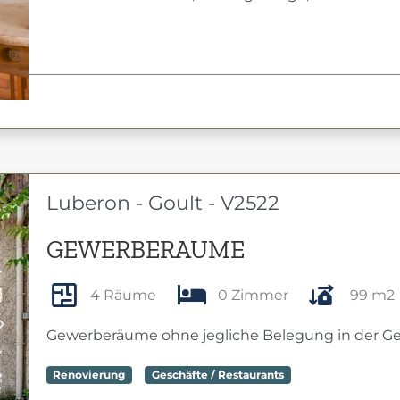
Luberon - Goult - V2522
GEWERBERAUME
4 Räume
0 Zimmer
99 m2
Next
Gewerberäume ohne jegliche Belegung in der G
Renovierung
Geschäfte / Restaurants