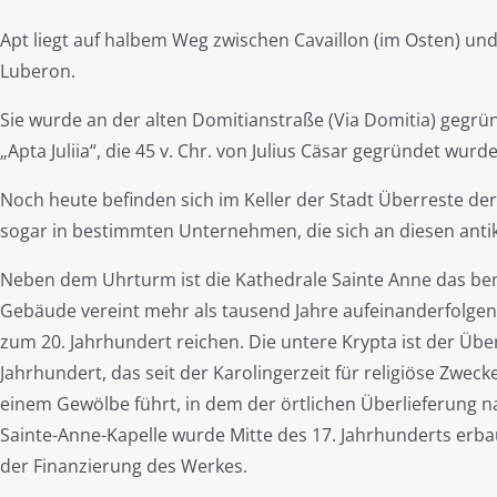
Apt liegt auf halbem Weg zwischen Cavaillon (im Osten) un
Luberon.
Sie wurde an der alten Domitianstraße (Via Domitia) gegrü
„Apta Juliia“, die 45 v. Chr. von Julius Cäsar gegründet wurde
Noch heute befinden sich im Keller der Stadt Überreste der 
sogar in bestimmten Unternehmen, die sich an diesen anti
Neben dem Uhrturm ist die Kathedrale Sainte Anne das be
Gebäude vereint mehr als tausend Jahre aufeinanderfolgend
zum 20. Jahrhundert reichen. Die untere Krypta ist der Üb
Jahrhundert, das seit der Karolingerzeit für religiöse Zwec
einem Gewölbe führt, in dem der örtlichen Überlieferung n
Sainte-Anne-Kapelle wurde Mitte des 17. Jahrhunderts erbau
der Finanzierung des Werkes.