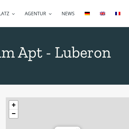
LATZ
AGENTUR
NEWS
im Apt - Luberon
+
−