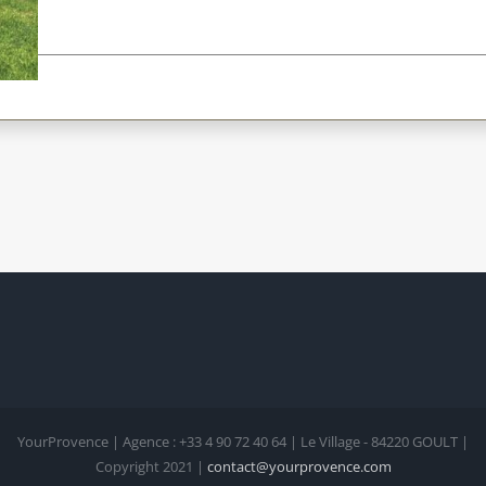
YourProvence | Agence : +33 4 90 72 40 64 | Le Village - 84220 GOULT |
Copyright 2021 |
contact@yourprovence.com