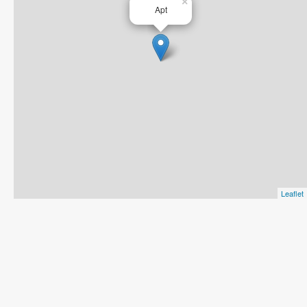
×
Apt
Leaflet