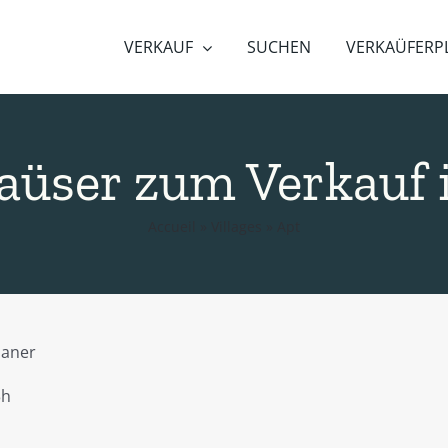
VERKAUF
SUCHEN
VERKAÜFERP
Haüser zum Verkauf 
Accueil
»
Villages
»
Apt
ianer
h