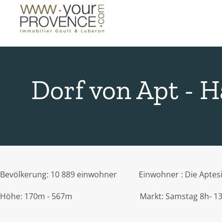
Skip
to
content
Dorf von Apt - 
Bevölkerung: 10 889 einwohner Einwohner : Die Aptes
Höhe: 170m - 567m Markt: Samstag 8h- 13