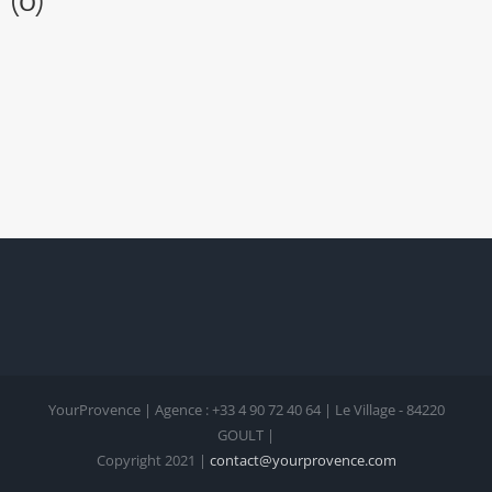
(0)
YourProvence | Agence : +33 4 90 72 40 64 | Le Village - 84220
GOULT |
Copyright 2021 |
contact@yourprovence.com