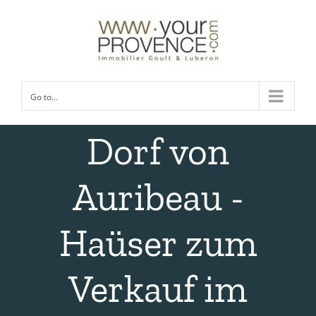
Skip
to
content
Go to...
Dorf von
Auribeau -
Haüser zum
Verkauf im