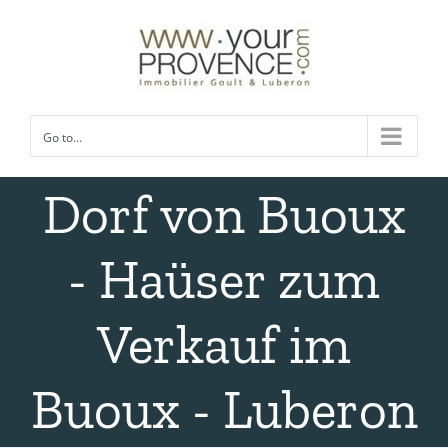
Skip
to
content
Go to...
Dorf von Buoux
- Haüser zum
Verkauf im
Buoux - Luberon