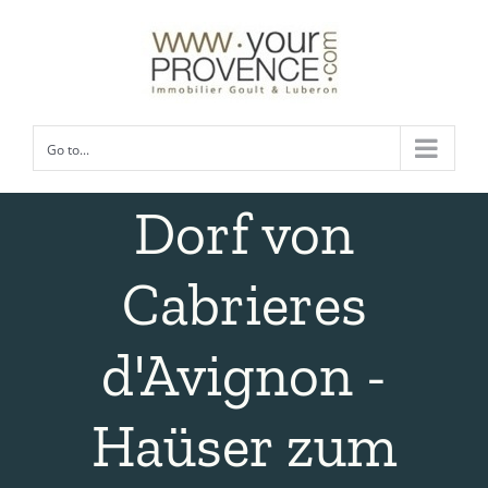
Skip
to
content
Go to...
Dorf von
Cabrieres
d'Avignon -
Haüser zum