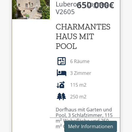
650 000€
Luberon - Lagnes -
V2605
Previous
Next
CHARMANTES
HAUS MIT
POOL
6 Räume
3 Zimmer
115 m2
250 m2
Dorfhaus mit Garten und
Pool, 3 Schlafzimmer, 115
m² Wohnfläche und 250
m² Garten.
Mehr Informationen