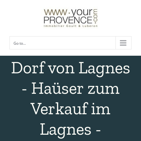
Skip
to
content
Go to...
Dorf von Lagnes
- Haüser zum
Verkauf im
Lagnes -