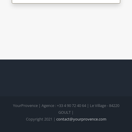
YourProvence | Agence : +33 4 90 72 40 64 | Le Village - 84220
GOULT |
Copyright 2021 |
contact@yourprovence.com