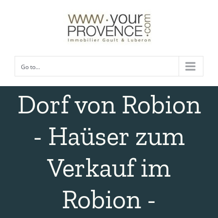
Skip
to
content
Go to...
Dorf von Robion
- Haüser zum
Verkauf im
Robion -