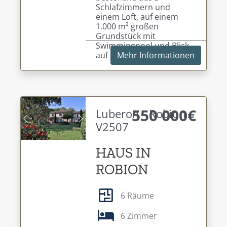
Schlafzimmern und
einem Loft, auf einem
1.000 m² großen
Grundstück mit
Swimmingpool und Blick
auf den Luberon.
Mehr Informationen
550 000€
Luberon - Robion -
V2507
Previous
Next
HAUS IN
ROBION
6 Räume
6 Zimmer