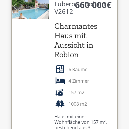
660 000€
Luberon - Robion -
V2612
Previous
Next
Charmantes
Haus mit
Aussicht in
Robion
6 Räume
4 Zimmer
157 m2
1008 m2
Haus mit einer
Wohnfläche von 157 m²,
bestehend aus 3