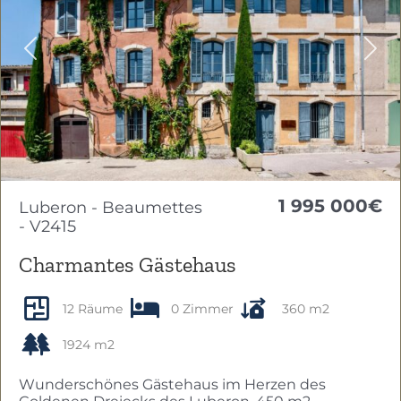
Previous
Nex
1 995 000€
Luberon - Beaumettes
- V2415
Charmantes Gästehaus
12 Räume
0 Zimmer
360 m2
1924 m2
Wunderschönes Gästehaus im Herzen des