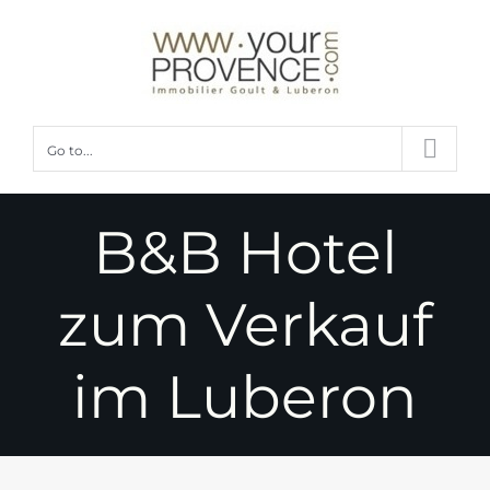
Skip
to
content
Go to...
B&B Hotel
zum Verkauf
im Luberon