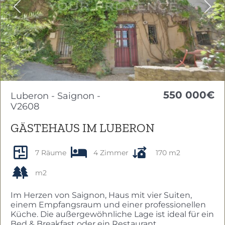
Previous
Nex
550 000€
Luberon - Saignon -
V2608
GÄSTEHAUS IM LUBERON
7 Räume
4 Zimmer
170 m2
m2
Im Herzen von Saignon, Haus mit vier Suiten,
einem Empfangsraum und einer professionellen
Küche. Die außergewöhnliche Lage ist ideal für ein
Bed & Breakfast oder ein Restaurant.