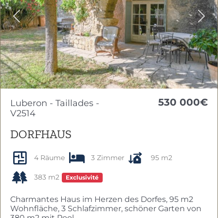
Previous
Nex
530 000€
Luberon - Taillades -
V2514
DORFHAUS
4 Räume
3 Zimmer
95 m2
383 m2
Exclusivité
Charmantes Haus im Herzen des Dorfes, 95 m2
Wohnfläche, 3 Schlafzimmer, schöner Garten von
380 m2 mit Pool.