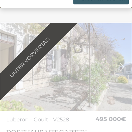
UNTER VORVERTAG
Previous
Nex
495 000€
Luberon - Goult - V2528