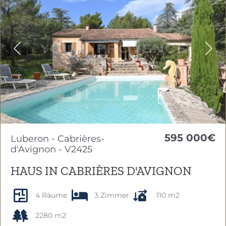
Previous
Nex
595 000€
Luberon - Cabrières-
d'Avignon - V2425
HAUS IN CABRIÈRES D'AVIGNON
4 Räume
3 Zimmer
110 m2
2280 m2