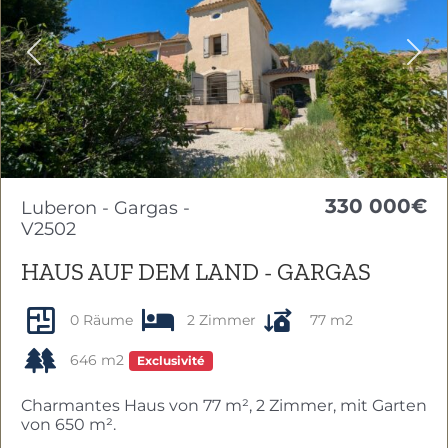
Previous
Nex
330 000€
Luberon - Gargas -
V2502
HAUS AUF DEM LAND - GARGAS
0 Räume
2 Zimmer
77 m2
646 m2
Exclusivité
Charmantes Haus von 77 m², 2 Zimmer, mit Garten
von 650 m².