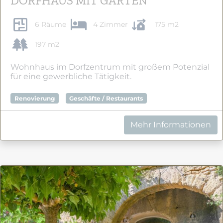
DORFHAUS MIT GARTEN
6 Räume
4 Zimmer
175 m2
197 m2
Wohnhaus im Dorfzentrum mit großem Potenzial
für eine gewerbliche Tätigkeit.
Renovierung
Geschäfte / Restaurants
Mehr Informationen