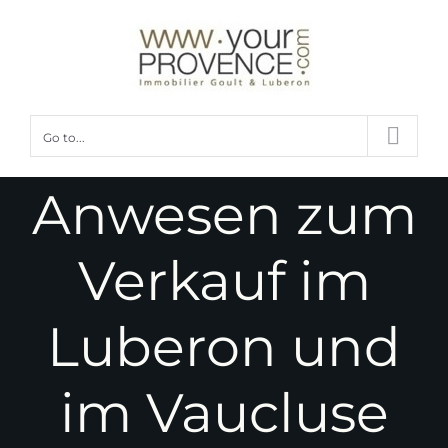
Skip
to
content
Go to...
Anwesen zum
Verkauf im
Luberon und
im Vaucluse