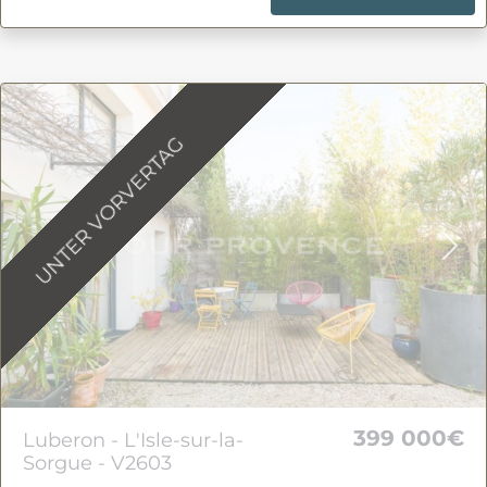
UNTER VORVERTAG
Previous
Nex
399 000€
Luberon - L'Isle-sur-la-
Sorgue - V2603