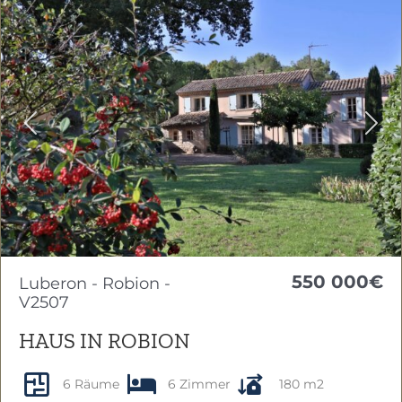
Previous
Nex
550 000€
Luberon - Robion -
V2507
HAUS IN ROBION
6 Räume
6 Zimmer
180 m2