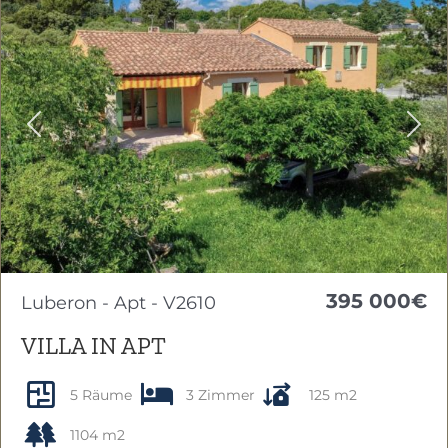
Previous
Nex
395 000€
Luberon - Apt - V2610
VILLA IN APT
5 Räume
3 Zimmer
125 m2
1104 m2