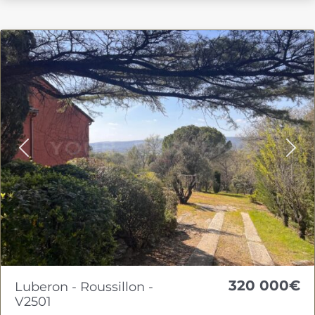
Previous
Nex
320 000€
Luberon - Roussillon -
V2501