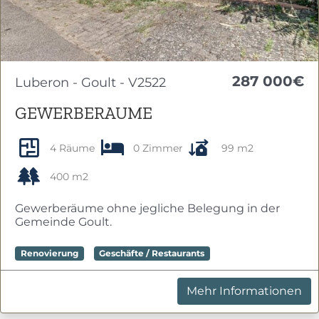
287 000€
Luberon - Goult - V2522
GEWERBERAUME
4 Räume
0 Zimmer
99 m2
400 m2
Gewerberäume ohne jegliche Belegung in der
Gemeinde Goult.
Renovierung
Geschäfte / Restaurants
Mehr Informationen