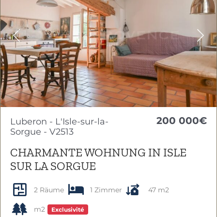
Previous
Nex
200 000€
Luberon - L'Isle-sur-la-
Sorgue - V2513
CHARMANTE WOHNUNG IN ISLE
SUR LA SORGUE
2 Räume
1 Zimmer
47 m2
m2
Exclusivité