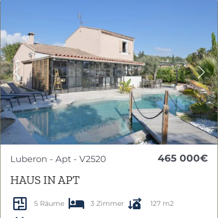
Previous
Nex
465 000€
Luberon - Apt - V2520
HAUS IN APT
5 Räume
3 Zimmer
127 m2