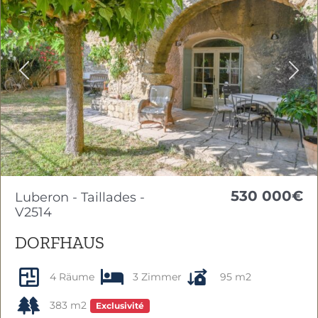
Previous
Nex
530 000€
Luberon - Taillades -
V2514
DORFHAUS
4 Räume
3 Zimmer
95 m2
383 m2
Exclusivité