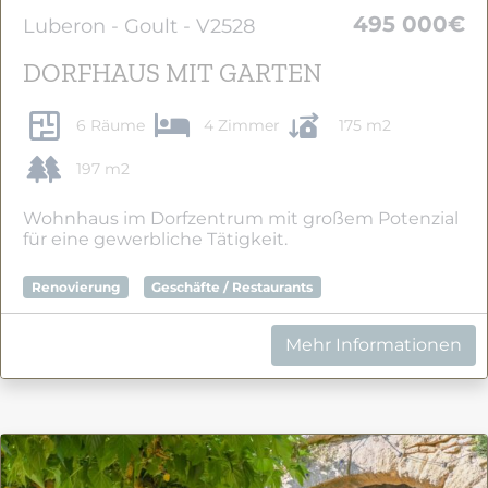
495 000€
Luberon - Goult - V2528
DORFHAUS MIT GARTEN
6 Räume
4 Zimmer
175 m2
197 m2
Wohnhaus im Dorfzentrum mit großem Potenzial
für eine gewerbliche Tätigkeit.
Renovierung
Geschäfte / Restaurants
Mehr Informationen