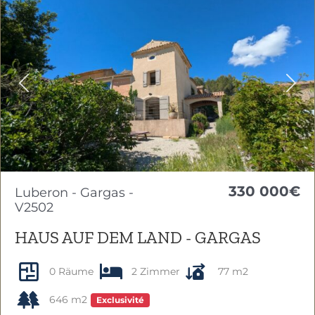
Previous
Nex
330 000€
Luberon - Gargas -
V2502
HAUS AUF DEM LAND - GARGAS
0 Räume
2 Zimmer
77 m2
646 m2
Exclusivité