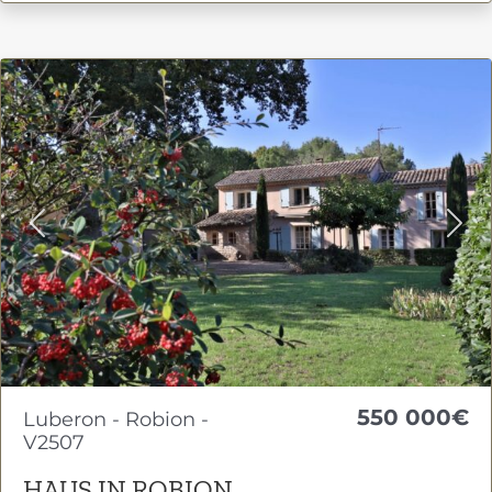
Previous
Nex
550 000€
Luberon - Robion -
V2507
HAUS IN ROBION