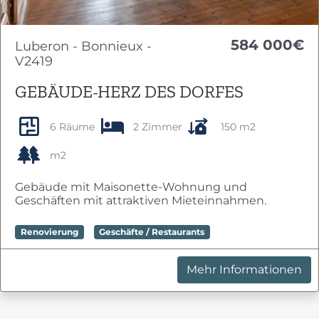
584 000€
Luberon - Bonnieux -
V2419
GEBÄUDE-HERZ DES DORFES
6 Räume
2 Zimmer
150 m2
m2
Gebäude mit Maisonette-Wohnung und
Geschäften mit attraktiven Mieteinnahmen.
Renovierung
Geschäfte / Restaurants
Mehr Informationen