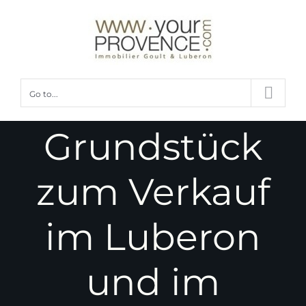
Skip
to
content
Go to...
Grundstück
zum Verkauf
im Luberon
und im