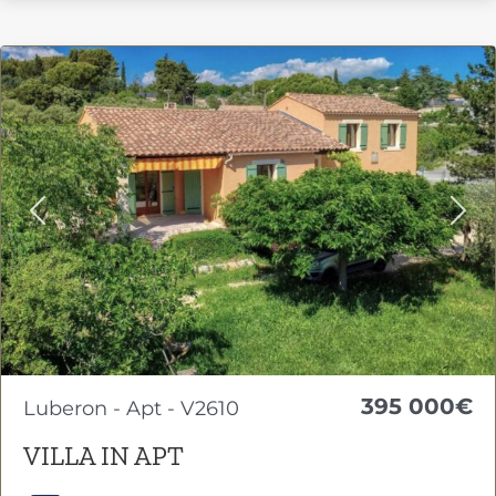
Previous
Nex
395 000€
Luberon - Apt - V2610
VILLA IN APT